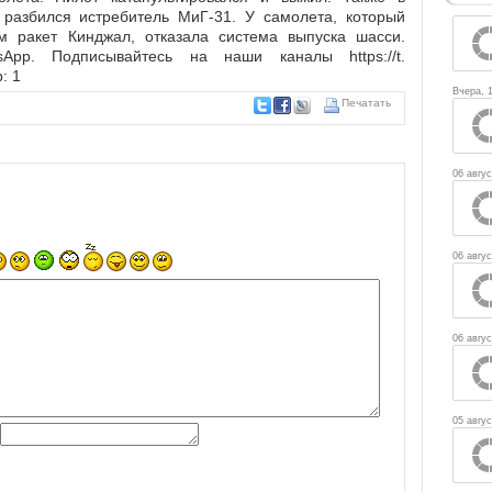
 разбился истребитель МиГ-31. У самолета, который
м ракет Кинджал, отказала система выпуска шасси.
pp. Подписывайтесь на наши каналы https://t.
: 1
Вчера, 
Печатать
06 авгус
06 авгус
06 авгус
05 авгус