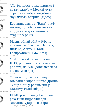
"Летіло щось дуже швидке і
потім удар": у Москві чути
страшний вибух, подібний
звук чують вперше (відео)
12:38
Керівник центру "Батя" у РФ
заявив, що жінок не можна
підпускати до хлопчиків
старше 5 років
та 2026, 23:59
Масштабний збій у РФ: не
працюють Ozon, Wildberries,
Яндекс, Авіто, Т-Банк,
Газпромбанк, РЖД і т.д.
та 2026, 23:59
У Ярославлі сильно палає
НПЗ, росіяни бояться йти на
роботу, на АЗС довгі черги за
паливом (відео)
та 2026, 14:55
У Росії підірвали голову
компанії з виробництва дронів
"Упир", він у реанімації у
важкому стані (відео)
та 2026, 18:53
КНДР розгортає у Росії свій
ракетний підрозділ для
завдання ударів по Україні
05 августа 2026, 12:18