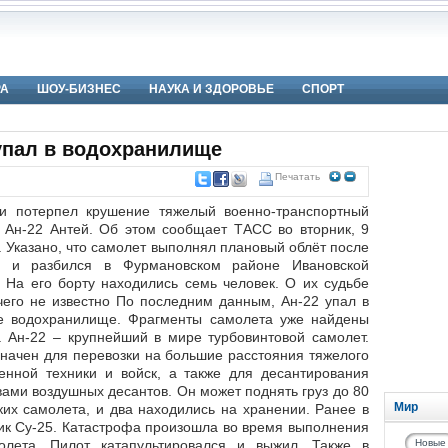
РА
ШОУ-БИЗНЕС
НАУКА И ЗДОРОВЬЕ
СПОРТ
упал в водохранилище
Печатать
и потерпел крушение тяжелый военно-транспортный
 Ан-22 Антей. Об этом сообщает ТАСС во вторник, 9
. Указано, что самолет выполнял плановый облёт после
а и разбился в Фурмановском районе Ивановской
. На его борту находились семь человек. О их судьбе
чего не известно По последним данным, Ан-22 упал в
е водохранилище. Фрагменты самолета уже найдены
. Ан-22 – крупнейший в мире турбовинтовой самолет.
начен для перевозки на большие расстояния тяжелого
оенной техники и войск, а также для десантирования
ми воздушных десантов. Он может поднять груз до 80
Мир
ких самолета, и два находились на хранении. Ранее в
вик Су-25. Катастрофа произошла во время выполнения
полета. Пилот катапультировался и выжил. Также в
Новые