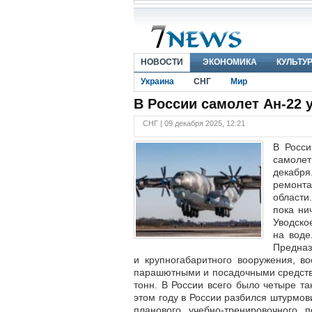
НОВОСТИ
ЭКОНОМИКА
КУЛЬТУ
Украина
СНГ
Мир
В России самолет Ан-22 
СНГ | 09 декабря 2025, 12:21
В Росси
самолет
декабря
ремонт
области
пока ни
Уводско
на воде
Предназ
и крупногабаритного вооружения, в
парашютными и посадочными средства
тонн. В России всего было четыре та
этом году в России разбился штурмо
планового учебно-тренировочного 