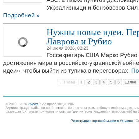
Укрзализныци и бензовозов Сил
Подробней »
Нужны новые идеи. Пе
Лаврова и Рубио
24 июля 2026, 02:23
Госсекретарь США Марко Рубио з
достижения мира в российско-украинской войн
идеи», чтобы выйти из тупика в переговорах.
По
← Назад
1
2
3
4
5
6
Далее 
© 2010 - 2026
7News
. Все права защищены.
Администрация сайта не несёт ответственности за размещённую информацию, а т
разрешается только при условии ссылки (для интернет-изданий - гиперссылки) на 7
Регистрация торговой марки в Украине
Ск