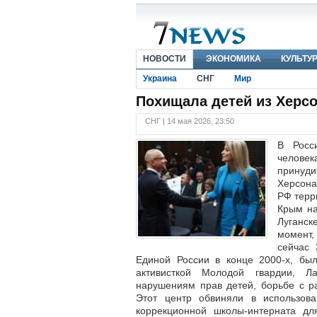
НОВОСТИ
ЭКОНОМИКА
КУЛЬТУ
Украина
СНГ
Мир
Похищала детей из Херс
СНГ | 14 мая 2026, 23:50
В Росс
человек
принуди
Херсона
РФ терр
Крым на
Луганск
момент,
сейчас 
Единой России в конце 2000-х, бы
активисткой Молодой гвардии, Л
нарушениям прав детей, борьбе с р
Этот центр обвиняли в использова
коррекционной школы-интерната дл