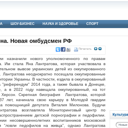
РА
ШОУ-БИЗНЕС
НАУКА И ЗДОРОВЬЕ
СПОРТ
она. Новая омбудсмен РФ
Печатать
ии назначили нового уполномоченного по правам
а. Им стала Яна Лантратова, которая участвовала в
тельном вывозе украинских детей из оккупированного
. Лантратова неоднократно посещала оккупированные
итории Украины. В частности, ездила в оккупированный
 "референдум" 2014 года, а также бывала в Донецке,
е, а в 2022 году навещала оккупированный, на тот
 Херсон. Скрепная биография Лантратова, которой
37 лет, начинала свою карьеру в Молодой гвардии
ла помощницей депутата Виталия Милонова. Будучи
антратова возглавляла Мониторинговый центр по
Культур
аспространением детской порнографии и педофилии.
нии несовершеннолетних воспитанников московской
я “ловли педофилов на живца”, однако Лантратова
Новые