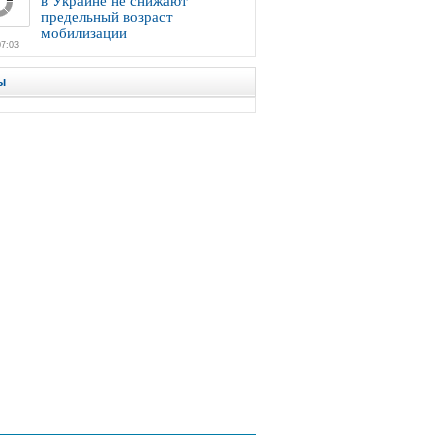
в Украине не снижают
предельный возраст
мобилизации
07:03
ы