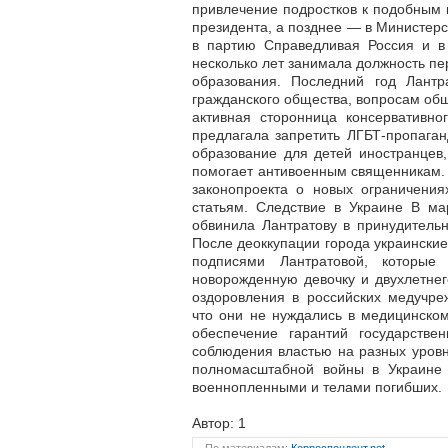
привлечение подростков к подобным 
президента, а позднее — в Министерст
в партию Справедливая Россия и в
несколько лет занимала должность пе
образования. Последний год Лантр
гражданского общества, вопросам об
активная сторонница консервативно
предлагала запретить ЛГБТ-пропаган
образование для детей иностранцев
помогает антивоенным священникам. В
законопроекта о новых ограничения
статьям. Следствие в Украине В ма
обвинила Лантратову в принудитель
После деоккупации города украински
подписями Лантратовой, которые
новорожденную девочку и двухлетнег
оздоровления в российских медучре
что они не нуждались в медицинско
обеспечение гарантий государств
соблюдения властью на разных уров
полномасштабной войны в Украине 
военнопленными и телами погибших.
Автор: 1