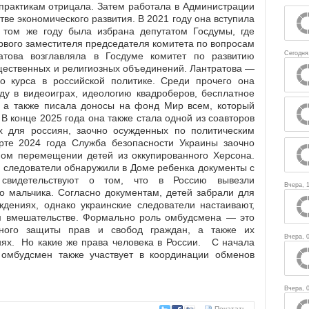
практикам отрицала. Затем работала в Администрации
ве экономического развития. В 2021 году она вступила
 том же году была избрана депутатом Госдумы, где
рвого заместителя председателя комитета по вопросам
Сегодня
атова возглавляла в Госдуме комитет по развитию
щественных и религиозных объединений. Лантратова —
го курса в российской политике. Среди прочего она
ду в видеоиграх, идеологию квадроберов, бесплатное
, а также писала доносы на фонд Мир всем, который
 конце 2025 года она также стала одной из соавторов
х для россиян, заочно осужденных по политическим
рте 2024 года Служба безопасности Украины заочно
ном перемещении детей из оккупированного Херсона.
е следователи обнаружили в Доме ребенка документы с
 свидетельствуют о том, что в Россию вывезли
Вчера, 
о мальчика. Согласно документам, детей забрали для
ждениях, однако украинские следователи настаивают,
м вмешательстве. Формально роль омбудсмена — это
енного защиты прав и свобод граждан, а также их
Вчера, 
нях. Но какие же права человека в России. С начала
омбудсмен также участвует в координации обменов
Вчера, 
Печатать