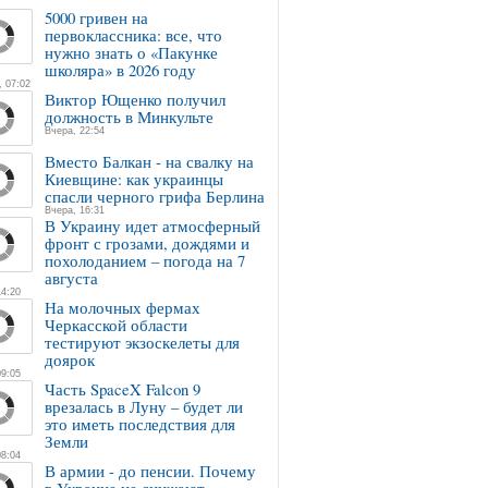
5000 гривен на
первоклассника: все, что
нужно знать о «Пакунке
школяра» в 2026 году
, 07:02
Виктор Ющенко получил
должность в Минкульте
Вчера, 22:54
Вместо Балкан - на свалку на
Киевщине: как украинцы
спасли черного грифа Берлина
Вчера, 16:31
В Украину идет атмосферный
фронт с грозами, дождями и
похолоданием – погода на 7
августа
14:20
На молочных фермах
Черкасской области
тестируют экзоскелеты для
доярок
09:05
Часть SpaceX Falcon 9
врезалась в Луну – будет ли
это иметь последствия для
Земли
08:04
В армии - до пенсии. Почему