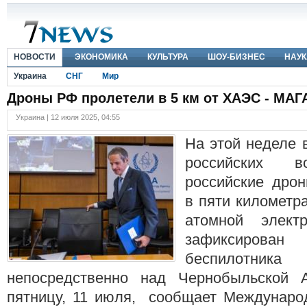
НОВОСТИ
ЭКОНОМИКА
КУЛЬТУРА
ШОУ-БИЗНЕС
НАУК
Украина
СНГ
Мир
Дроны РФ пролетели в 5 км от ХАЭС - МАГ
Украина | 12 июля 2025, 04:55
На этой неделе 
российских в
российские дрон
в пяти километр
атомной электр
зафиксирован
беспилотник
непосредственно над Чернобыльской
пятницу, 11 июля, сообщает Международ