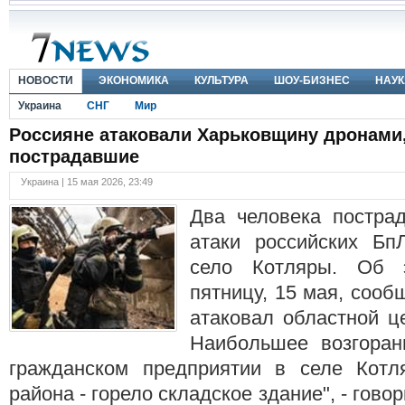
НОВОСТИ
ЭКОНОМИКА
КУЛЬТУРА
ШОУ-БИЗНЕС
НАУК
Украина
СНГ
Мир
Россияне атаковали Харьковщину дронами,
пострадавшие
Украина | 15 мая 2026, 23:49
Два человека пострад
атаки российских Бп
село Котляры. Об 
пятницу, 15 мая, сооб
атаковал областной ц
Наибольшее возгоран
гражданском предприятии в селе Котл
района - горело складское здание", - гово