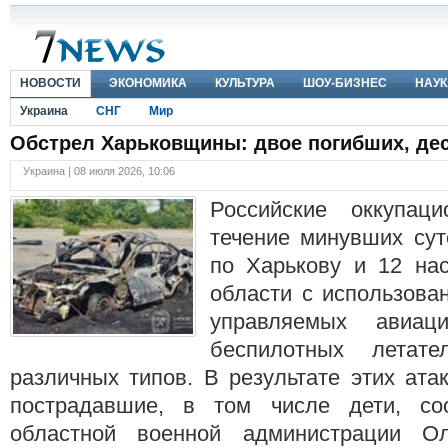
НОВОСТИ
ЭКОНОМИКА
КУЛЬТУРА
ШОУ-БИЗНЕС
НАУК
Украина
СНГ
Мир
Обстрел Харьковщины: двое погибших, де
Украина | 08 июля 2026, 10:06
Российские оккупац
течение минувших сут
по Харькову и 12 на
области с использова
управляемых авиа
беспилотных летате
различных типов. В результате этих ата
пострадавшие, в том числе дети, со
областной военной администрации О