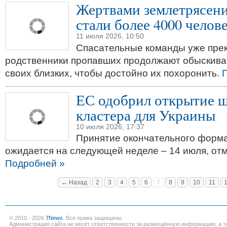
Жертвами землетрясени
стали более 4000 челов
11 июля 2026, 10:50
Спасательные команды уже прек
родственники пропавших продолжают обыскиват
своих близких, чтобы достойно их похоронить.
ЕС одобрил открытие ш
кластера для Украины
10 июля 2026, 17:37
Принятие окончательного форм
ожидается на следующей неделе – 14 июля, отм
Подробней »
← Назад
2
3
4
5
6
7
8
9
10
11
© 2010 - 2026
7News
. Все права защищены.
Администрация сайта не несёт ответственности за размещённую информацию, а т