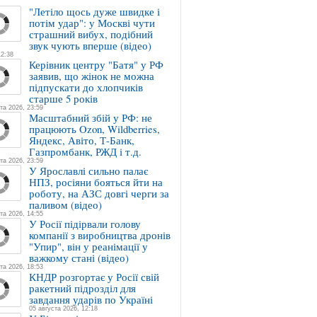
"Летіло щось дуже швидке і
потім удар": у Москві чути
страшний вибух, подібний
звук чують вперше (відео)
12:38
Керівник центру "Батя" у РФ
заявив, що жінок не можна
підпускати до хлопчиків
старше 5 років
та 2026, 23:59
Масштабний збій у РФ: не
працюють Ozon, Wildberries,
Яндекс, Авіто, Т-Банк,
Газпромбанк, РЖД і т.д.
та 2026, 23:59
У Ярославлі сильно палає
НПЗ, росіяни бояться йти на
роботу, на АЗС довгі черги за
паливом (відео)
та 2026, 14:55
У Росії підірвали голову
компанії з виробництва дронів
"Упир", він у реанімації у
важкому стані (відео)
та 2026, 18:53
КНДР розгортає у Росії свій
ракетний підрозділ для
завдання ударів по Україні
05 августа 2026, 12:18