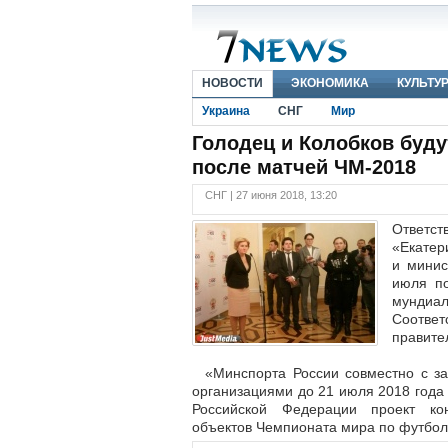
НОВОСТИ
ЭКОНОМИКА
КУЛЬТУ
Украина
СНГ
Мир
Голодец и Колобков буду
после матчей ЧМ-2018
СНГ | 27 июня 2018, 13:20
Ответс
«Екатер
и минис
июля по
мундиал
Соотве
правите
«Минспорта России совместно с за
организациями до 21 июля 2018 года 
Российской Федерации проект ко
объектов Чемпионата мира по футболу 