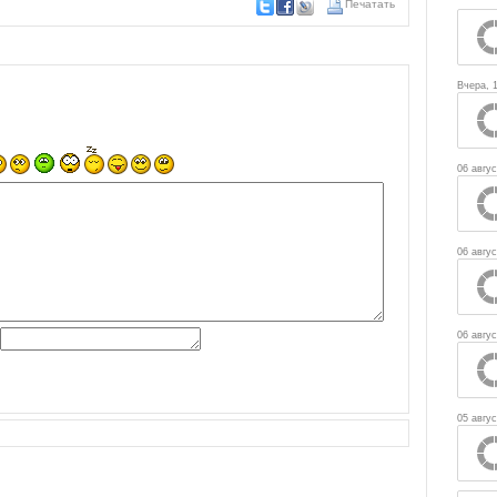
Печатать
Вчера, 
06 авгус
06 авгус
06 авгус
05 авгус