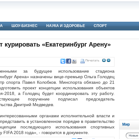
РА
ШОУ-БИЗНЕС
НАУКА И ЗДОРОВЬЕ
СПОРТ
т курировать «Екатеринбург Арену»
Печатать
твенными за будущее использование стадиона
инбург Арена» назначены вице-премьер Ольга Голодец
тр спорта Павел Колобков. Минспорта обязано до 21
дготовить проект концепции использования объектов
я-2018, а Голодец будет координировать эту работу.
тствующее поручение подписал председатель
льства Дмитрий Медведев.
интересованными органами исполнительной власти и
представить в установленном порядке в правительство
Мир
нцепции последующего использования спортивных
FIFA 2018 года», - говорится в документе.
Новые