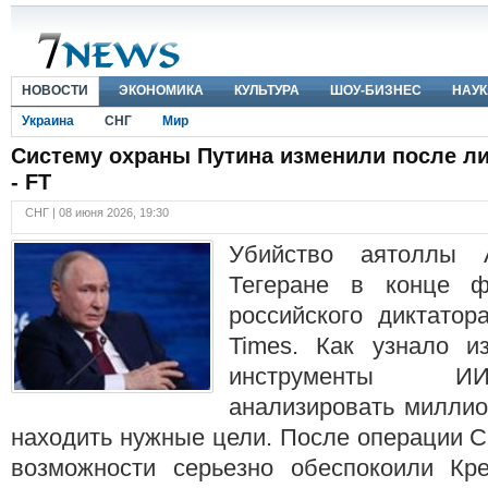
НОВОСТИ
ЭКОНОМИКА
КУЛЬТУРА
ШОУ-БИЗНЕС
НАУК
Украина
СНГ
Мир
Систему охраны Путина изменили после л
- FT
СНГ | 08 июня 2026, 19:30
Убийство аятоллы
Тегеране в конце ф
российского диктатора
Times. Как узнало и
инструменты И
анализировать миллио
находить нужные цели. После операции 
возможности серьезно обеспокоили Кр