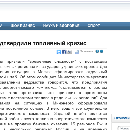
РА
ШОУ-БИЗНЕС
НАУКА И ЗДОРОВЬЕ
СПОРТ
дтвердили топливный кризис
Печатать
ии признали "временные сложности" с поставками
 в южных регионах из-за ударов украинских дронов. Для
ления ситуации в Москве сформировали отдельный
вой штаб. Об этом сообщает Министерство энергетики
аявлении ведомства говорится, что предприятия
о-энергетического комплекса "сталкиваются с ростом
ных атак противника, что приводит к временным
тям с поставками топлива в ряде южных регионов". Для
ования на ситуацию в Минэнерго сформировали
 на постоянной основе. В него вошли все крупнейшие
ергетического комплекса. Задачей штаба является
Экономи
ной работы всего топливно-энергетического комплекса
ния на продажу бензина охватили 15 регионов РФ и
зу в нескольких регионах России и на временно
Новые