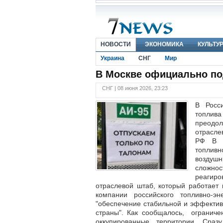
НОВОСТИ
ЭКОНОМИКА
КУЛЬТУ
Украина
СНГ
Мир
В Москве официально по
СНГ | 08 июня 2026, 23:23
В Росс
топлива
преодо
отрасле
РФ В з
топливн
воздуш
сложнос
реагир
отраслевой штаб, который работает
компании российского топливно-эн
"обеспечение стабильной и эффектив
страны". Как сообщалось, ограниче
оккупированные территории. Сра