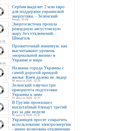
Сербия выделит 2 млн евро
для поддержки украинской
энергетики, - Зеленский
Вчера, 20:09
Энергосистема прошла
рекордную августовскую
жару без отключений, -
Шмыгаль
1:05
Прожиточный минимум: как
высчитывают уровень
«нормальной жизни» в
Украине и мире
08:04
Названы города Украины с
самой дорогой арендой
жилья: Киев далеко не лидер
06 августа 2026, 12:35
Зеленский озвучил три
приоритета подготовки
Украины к зиме
05 августа 2026, 22:37
В Грузии произошел
масштабный блекаут третий
раз за две недели
05 августа 2026, 21:47
Украинцев просят сократить
использование электроэнергии
- иначе возможны отключения