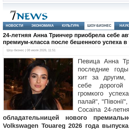
НОВОСТИ
ЭКОНОМИКА
КУЛЬТУРА
ШОУ-БИЗНЕС
НАУК
24-летняя Анна Тринчер приобрела себе а
премиум-класса после бешенного успеха в
Шоу-бизнес | 08 июля 2026, 11:51
Певица Анна Тр
последние годы
хит за другим,
себе дорогой 
громкого успеха
палай", "Півонії"
Cocaina 24-летн
обладательницей нового премиальн
Volkswagen Touareg 2026 года выпуск