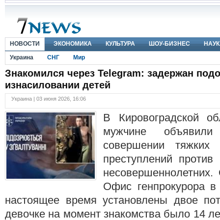
НОВОСТИ
ЭКОНОМИКА
КУЛЬТУРА
ШОУ-БИЗНЕС
НАУК
Украина
СНГ
Мир
Знакомился через Telegram: задержан под
изнасиловании детей
Украина | 03 июня 2026, 16:06
В Кировоградской об
мужчине объявили
совершении тяжких
преступлений против
несовершеннолетних.
Офис генпрокурора в 
настоящее время установлены двое по
девочке на момент знакомства было 14 ле