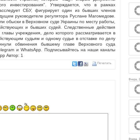
ого инвестирования". Утверждается, что в рамках
расследует СБУ, фигурирует один из бывших членов
дущем руководителе регулятора Руслане Магомедове.
и обыски в Верховном суде Украины по месту работы,
ействующих и бывших судей. Следственные действия
 главы учреждения, дело которого рассматривается в
йствующим судьям и одному судье в отставке по делу
инули обвинения бывшему главе Верховного суда
elegram и WhatsApp. Подписывайтесь на наши каналы
App Автор: 1
Печатать
Вчера, 
Вчера, 