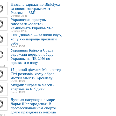
Названо зарплатню Вінісіуса
за новим контрактом із
Реалом — ЗМІ
Сегодня, 10:56
Украинские прыгуны
завоевали «золото»
чемпионата Европы-2026
Сегодня, 07:03
Сич: Динамо — великий клуб,
хочу якнайкраще проявити
себе
Вчера, 23:53
Украинцы Байло и Среда
одержали первую победу
Украины на ЧЕ-2026 по
прыжкам в воду
21:18
17-річний діамант Манчестер
Сіті розповів, чому обрав
містян замість Арсеналу
Вчера, 19:26
Мудрик сыграл за Челси -
впервые за 615 дней
Вчера, 19:23
Лучшая пасующая в мире
Дарья Шаргородская: В
профессиональном спорте
долго праздновать некогда
13:16