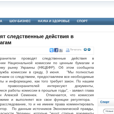
РА
ШОУ-БИЗНЕС
НАУКА И ЗДОРОВЬЕ
СПОРТ
ят следственные действия в
агам
Печатать
хранители проводят следственные действия в
нии Национальной комиссии по ценным бумагам и
ому рынку Украины (НКЦБФР). Об этом сообщила
служба комиссии в среду, 3 июня. "Мы полностью
ичаем со следствием, предоставляем все необходимые
ты и информацию, как того требует закон. По нашим
, правоохранителей интересуют документы,
еся работы комиссии в прошлые годы", - заявил глава
ии Алексей Семенюк. Отмечается, что комиссия
ежиме и выполняет все свои функции регулятора.
Спорт
 расследование, то и не имеем права комментировать
улятор. По данным источников Экономической правды,
Новые
асности Украины, которые "ищут старые документы