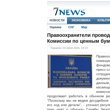
НОВОСТИ
ЭКОНОМИКА
КУЛЬТУ
Украина
СНГ
Мир
Правоохранители провод
Комиссии по ценным бум
Украина | 03 июня 2026, 19:14
Правоо
помеще
фондов
пресс-
сотрудн
докумен
данным
касающи
комисс
продолжает работать в обычном р
"Поскольку мы не ведем досудебное
его ход или детали", - уточнил рег
речь идет о обысках Службы безоп