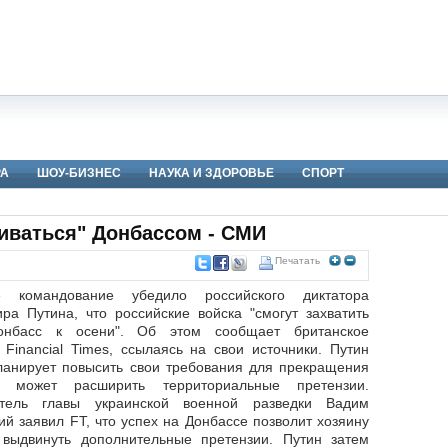
РА
ШОУ-БИЗНЕС
НАУКА И ЗДОРОВЬЕ
СПОРТ
иваться" Донбассом - СМИ
Печатать
е командование убедило российского диктатора
ра Путина, что российские войска "смогут захватить
онбасс к осени". Об этом сообщает британское
 Financial Times, ссылаясь на свои источники. Путин
ланирует повысить свои требования для прекращения
 может расширить территориальные претензии.
итель главы украинской военной разведки Вадим
ий заявил FT, что успех на Донбассе позволит хозяину
выдвинуть дополнительные претензии. Путин затем