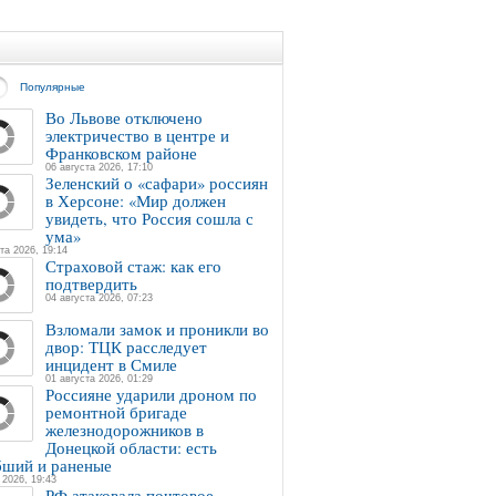
Популярные
Во Львове отключено
электричество в центре и
Франковском районе
06 августа 2026, 17:10
Зеленский о «сафари» россиян
в Херсоне: «Мир должен
увидеть, что Россия сошла с
ума»
та 2026, 19:14
Страховой стаж: как его
подтвердить
04 августа 2026, 07:23
Взломали замок и проникли во
двор: ТЦК расследует
инцидент в Смиле
01 августа 2026, 01:29
Россияне ударили дроном по
ремонтной бригаде
железнодорожников в
Донецкой области: есть
бший и раненые
 2026, 19:43
РФ атаковала почтовое