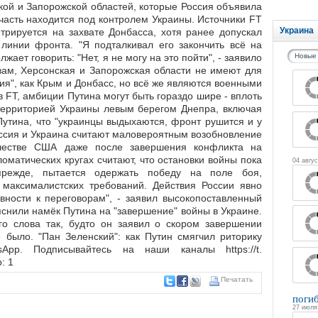
кой и Запорожской областей, которые Россия объявила
 часть находится под контролем Украины. Источники FT
Украина
нтрируется на захвате Донбасса, хотя ранее допускал
линии фронта. "Я подталкивал его закончить всё на
ает говорить: "Нет, я не могу на это пойти", - заявило
Новые
вам, Херсонская и Запорожская области не имеют для
ия", как Крым и Донбасс, но всё же являются военными
 FT, амбиции Путина могут быть гораздо шире - вплоть
 территорией Украины левым берегом Днепра, включая
Путина, что "украинцы выдыхаются, фронт рушится и у
оссия и Украина считают маловероятным возобновление
честве США даже после завершения конфликта на
оматических кругах считают, что остановки войны пока
04 авгус
прежде, пытается одержать победу на поле боя,
максималистских требований. Действия России явно
вности к переговорам", - заявил высокопоставленный
снили намёк Путина на "завершение" войны в Украине.
го слова так, будто он заявил о скором завершении
 было. "Пан Зеленский": как Путин смягчил риторику
pp. Подписывайтесь на наши каналы https://t.
: 1
Печатать
поги
27 июля