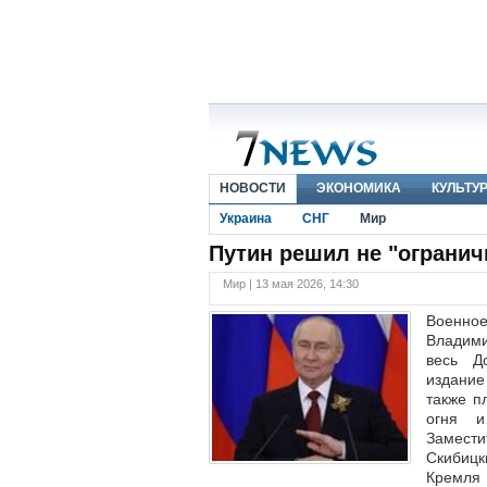
НОВОСТИ
ЭКОНОМИКА
КУЛЬТУ
Украина
СНГ
Мир
Путин решил не "огранич
Мир | 13 мая 2026, 14:30
Военно
Владими
весь Д
издание
также п
огня и
Замест
Скибицк
Кремля 