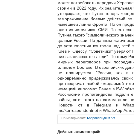
может потребовать передачи Херсонс
своими в 2022 году. Их значительная
утверждают, что Путин теперь конце
замораживание боевых действий по 
нынешней линии фронта. Но он продолж
один из источников СМИ. По его сло
Путина такого "символического значен
целями России. По данным источников
до установления контроля над всей
Киев и Одессу. "Советники" уверяют 
них заканчиваются люди". Поэтому Р
мирных переговоров при посредни
Ближнем Востоке. В европейских дипл
не планируется. "Россия, как и 
одновременно придерживаясь своих 
противоречат любой ожидаемой гото
немецкий дипломат. Ранее в ISW объя
Российские пропагандисты подали е
войны, хотя этого на самом деле не
Новости от в Telegram и WhatsA
me/korrespondentnet и WhatsApp Автор
По материалам:
Корреспондент.net
Добавить комментарий: